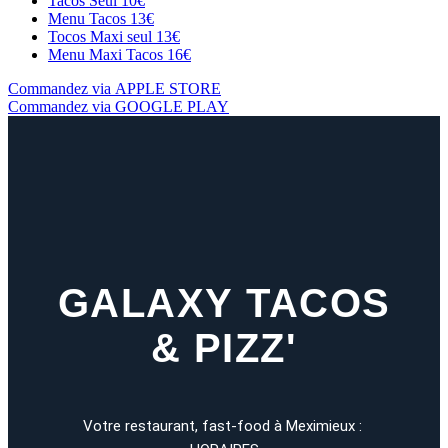
Tacos Seul
10€
Menu Tacos
13€
Tocos Maxi seul
13€
Menu Maxi Tacos
16€
Commandez via APPLE STORE
Commandez via GOOGLE PLAY
GALAXY TACOS
& PIZZ'
Votre restaurant, fast-food à Meximieux :